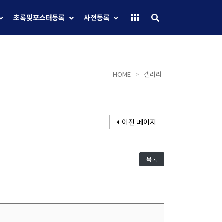
초록및포스터등록
사전등록
HOME
>
갤러리
이전 페이지
목록