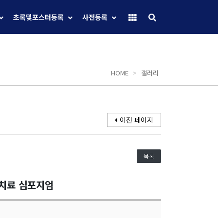
초록및포스터등록
사전등록
HOME
>
갤러리
이전 페이지
목록
선치료 심포지엄