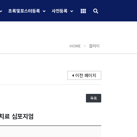
초록및포스터등록
사전등록
HOME
>
갤러리
이전 페이지
목록
선치료 심포지엄