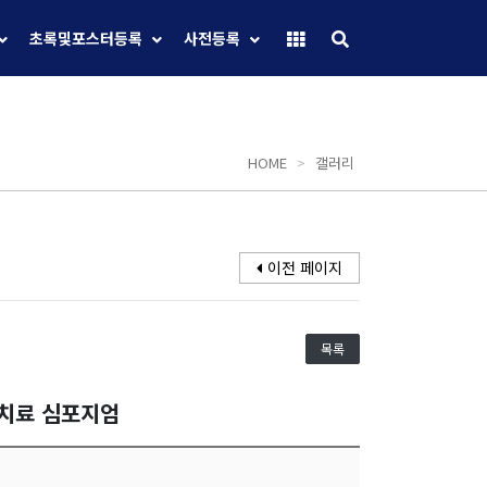
초록및포스터등록
사전등록
HOME
>
갤러리
이전 페이지
목록
선치료 심포지엄