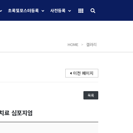
초록및포스터등록
사전등록
HOME
>
갤러리
이전 페이지
목록
선치료 심포지엄