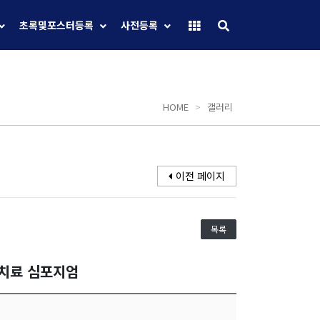
초록및포스터등록
사전등록
HOME
>
갤러리
이전 페이지
목록
선치료 심포지엄