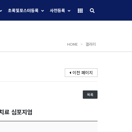
초록및포스터등록
사전등록
HOME
>
갤러리
이전 페이지
목록
선치료 심포지엄