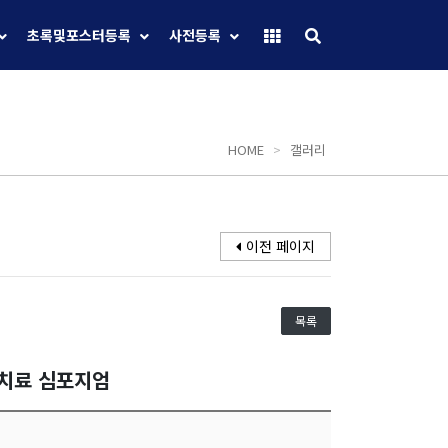
초록및포스터등록
사전등록
HOME
>
갤러리
이전 페이지
목록
선치료 심포지엄