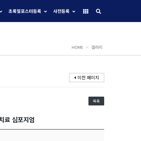
초록및포스터등록
사전등록
HOME
>
갤러리
이전 페이지
목록
선치료 심포지엄