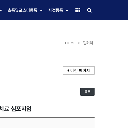
초록및포스터등록
사전등록
HOME
>
갤러리
이전 페이지
목록
선치료 심포지엄