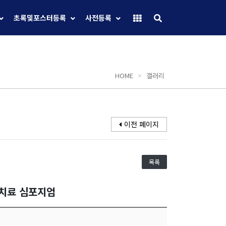
초록및포스터등록
사전등록
HOME
>
갤러리
이전 페이지
목록
선치료 심포지엄