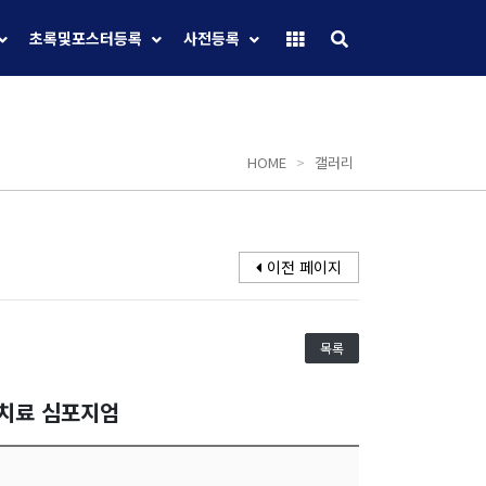
초록및포스터등록
사전등록
HOME
>
갤러리
이전 페이지
목록
선치료 심포지엄