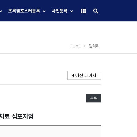
초록및포스터등록
사전등록
HOME
>
갤러리
이전 페이지
목록
선치료 심포지엄