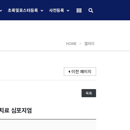
초록및포스터등록
사전등록
HOME
>
갤러리
이전 페이지
목록
선치료 심포지엄