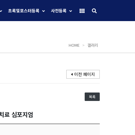
초록및포스터등록
사전등록
HOME
>
갤러리
이전 페이지
목록
선치료 심포지엄