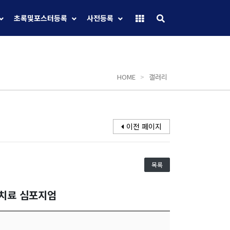
초록및포스터등록
사전등록
HOME
>
갤러리
이전 페이지
목록
선치료 심포지엄