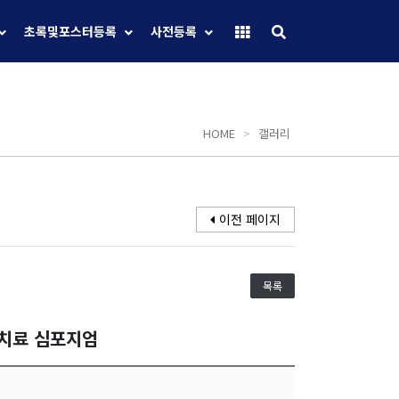
초록및포스터등록
사전등록
HOME
>
갤러리
이전 페이지
목록
선치료 심포지엄