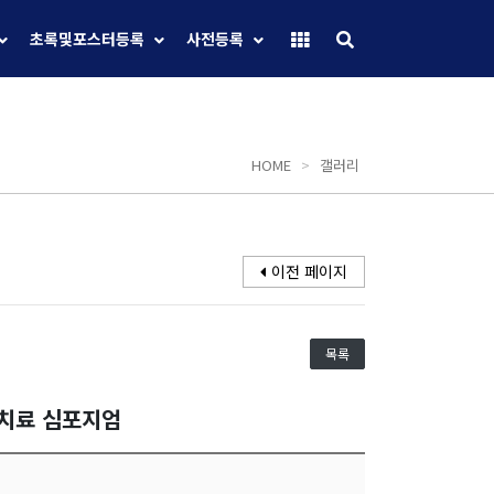
초록및포스터등록
사전등록
HOME
>
갤러리
이전 페이지
목록
선치료 심포지엄