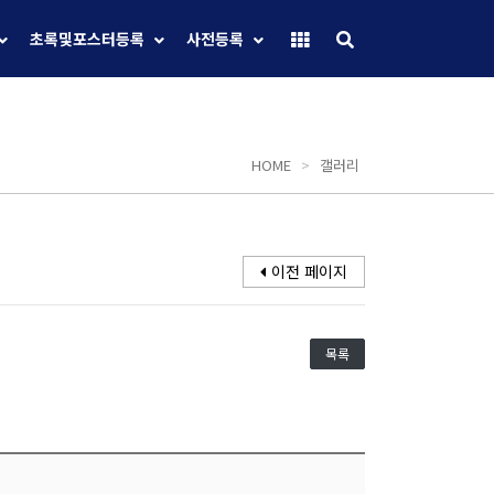
초록및포스터등록
사전등록
HOME
>
갤러리
이전 페이지
목록