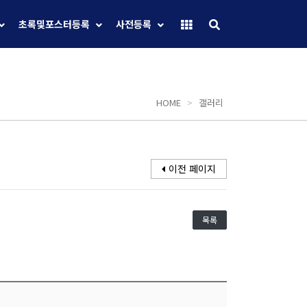
초록및포스터등록
사전등록
HOME
>
갤러리
이전 페이지
목록