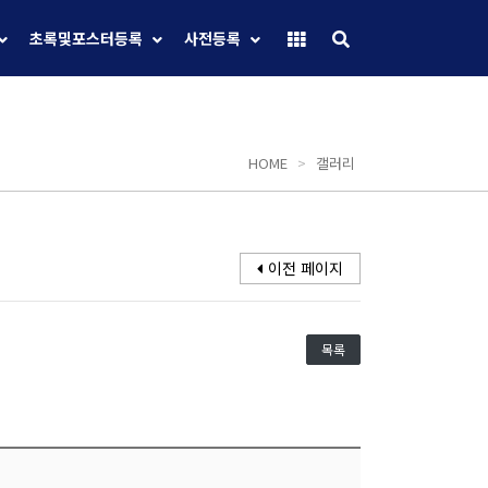
초록및포스터등록
사전등록
HOME
>
갤러리
이전 페이지
목록