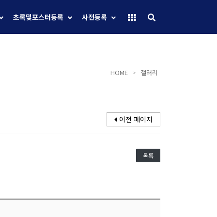
초록및포스터등록
사전등록
HOME
>
갤러리
이전 페이지
목록