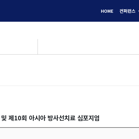
HOME
컨퍼런스
 및 제10회 아시아 방사선치료 심포지엄