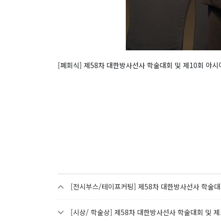
[폐회식] 제58차 대한방사선사 학술대회 및 제10회 아
[전시부스/테이프커팅] 제58차 대한방사선사 학술대
[시상/ 학술상] 제58차 대한방사선사 학술대회 및 