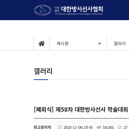
게시판
갤러리
갤러리
[폐회식] 제58차 대한방사선사 학술대회
최고관리자
2023-11-06 19:43
58,001
27