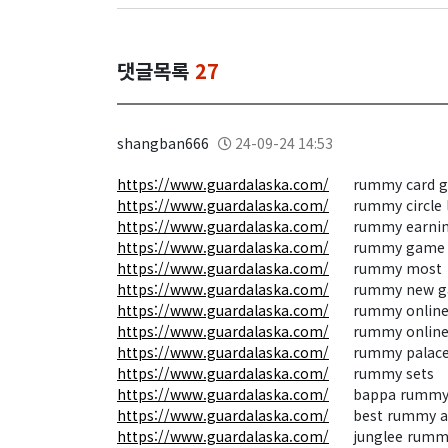
댓글목록
27
shangban666
24-09-24 14:53
https://www.guardalaska.com/
rummy card 
https://www.guardalaska.com/
rummy circle l
https://www.guardalaska.com/
rummy earni
https://www.guardalaska.com/
rummy game 
https://www.guardalaska.com/
rummy most
https://www.guardalaska.com/
rummy new g
https://www.guardalaska.com/
rummy online 
https://www.guardalaska.com/
rummy online 
https://www.guardalaska.com/
rummy palac
https://www.guardalaska.com/
rummy sets
https://www.guardalaska.com/
bappa rumm
https://www.guardalaska.com/
best rummy a
https://www.guardalaska.com/
junglee rumm