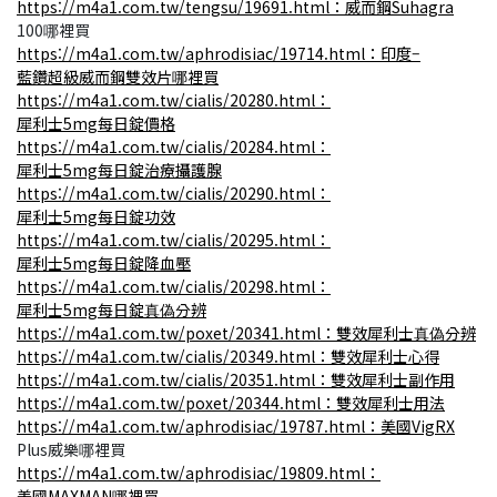
https://m4a1.com.tw/tengsu/19691.html：威而鋼Suhagra
100哪裡買
https://m4a1.com.tw/aphrodisiac/19714.html：印度–
藍鑽超級威而鋼雙效片哪裡買
https://m4a1.com.tw/cialis/20280.html：
犀利士5mg每日錠價格
https://m4a1.com.tw/cialis/20284.html：
犀利士5mg每日錠治療攝護腺
https://m4a1.com.tw/cialis/20290.html：
犀利士5mg每日錠功效
https://m4a1.com.tw/cialis/20295.html：
犀利士5mg每日錠降血壓
https://m4a1.com.tw/cialis/20298.html：
犀利士5mg每日錠真偽分辨
https://m4a1.com.tw/poxet/20341.html：雙效犀利士真偽分辨
https://m4a1.com.tw/cialis/20349.html：雙效犀利士心得
https://m4a1.com.tw/cialis/20351.html：雙效犀利士副作用
https://m4a1.com.tw/poxet/20344.html：雙效犀利士用法
https://m4a1.com.tw/aphrodisiac/19787.html：美國VigRX
Plus威樂哪裡買
https://m4a1.com.tw/aphrodisiac/19809.html：
美國MAXMAN哪裡買