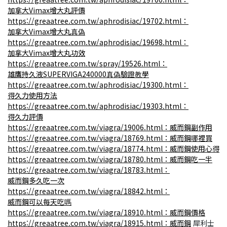
加拿大Vimax增大丸評價
https://greaatree.com.tw/aphrodisiac/19702.html：
加拿大Vimax增大丸真偽
https://greaatree.com.tw/aphrodisiac/19698.html：
加拿大Vimax增大丸功效
https://greaatree.com.tw/spray/19526.html：
雄鷹持久液SUPERVIGA240000真偽驗證教學
https://greaatree.com.tw/aphrodisiac/19300.html：
得久力使用方法
https://greaatree.com.tw/aphrodisiac/19303.html：
得久力評價
https://greaatree.com.tw/viagra/19006.html：威而鋼副作用
https://greaatree.com.tw/viagra/18769.html：威而鋼哪裡買
https://greaatree.com.tw/viagra/18774.html：威而鋼使用心得
https://greaatree.com.tw/viagra/18780.html：威而鋼吃一半
https://greaatree.com.tw/viagra/18783.html：
威而鋼多久吃一次
https://greaatree.com.tw/viagra/18842.html：
威而鋼可以每天吃嗎
https://greaatree.com.tw/viagra/18910.html：威而鋼價格
https://greaatree.com.tw/viagra/18915.html：威而鋼
犀利士