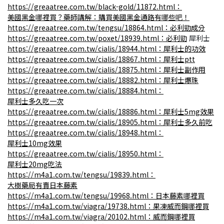
https://greaatree.com.tw/black-gold/11872.html：
美國黑金哪裡買？藥師講解：購買美國黑金通路有哪些吧！
https://greaatree.com.tw/tengsu/18864.html：必利勁成分
https://greaatree.com.tw/poxet/18939.html：必利勁
犀利士
https://greaatree.com.tw/cialis/18944.html：犀利士的功效
https://greaatree.com.tw/cialis/18867.html：犀利士ptt
https://greaatree.com.tw/cialis/18875.html：犀利士副作用
https://greaatree.com.tw/cialis/18882.html：犀利士爆珠
https://greaatree.com.tw/cialis/18884.html：
犀利士多久吃一次
https://greaatree.com.tw/cialis/18886.html：犀利士5mg效果
https://greaatree.com.tw/cialis/18905.html：犀利士多久前吃
https://greaatree.com.tw/cialis/18948.html：
犀利士10mg效果
https://greaatree.com.tw/cialis/18950.html：
犀利士20mg吃法
https://m4a1.com.tw/tengsu/19839.html：
大樹藥局有賣日本藤素
https://m4a1.com.tw/tengsu/19968.html：日本藤素哪裡買
https://m4a1.com.tw/viagra/19738.html：果凍威而鋼哪裡買
https://m4a1.com.tw/viagra/20102.html：威而鋼哪裡買