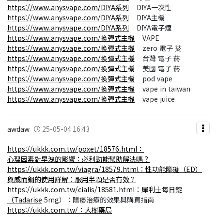
https://www.anysvape.com/DIYA系列
DIYA一次性
https://www.anysvape.com/DIYA系列
DIYA主機
https://www.anysvape.com/DIYA系列
DIYA電子煙
https://www.anysvape.com/换彈式主機
VAPE
https://www.anysvape.com/换彈式主機
zero 電子 菸
https://www.anysvape.com/换彈式主機
台灣 電子 菸
https://www.anysvape.com/换彈式主機
美國 電子 菸
https://www.anysvape.com/换彈式主機
pod vape
https://www.anysvape.com/换彈式主機
vape in taiwan
https://www.anysvape.com/换彈式主機
vape juice
awdaw
25-05-04 16:43
https://ukkk.com.tw/poxet/18576.html：
心理因素對早洩的影響：必利勁能幫助解決嗎？
https://ukkk.com.tw/viagra/18579.html：性功能障礙（ED）
與威而鋼的使用詳解：服用半顆是否有效？
https://ukkk.com.tw/cialis/18581.html：犀利士每日錠
（Tadarise
5mg）：陽痿治療的效果與購買指南
https://ukkk.com.tw/：大樹藥局