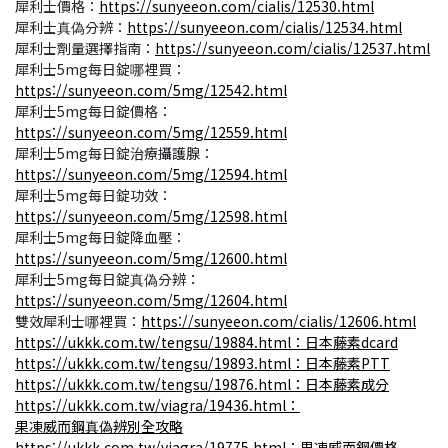
犀利士價格：
https://sunyeeon.com/cialis/12530.html
犀利士真偽分辨：
https://sunyeeon.com/cialis/12534.html
犀利士劑量選擇指南：
https://sunyeeon.com/cialis/12537.html
犀利士5mg每日錠哪裡買：
https://sunyeeon.com/5mg/12542.html
犀利士5mg每日錠價格：
https://sunyeeon.com/5mg/12559.html
犀利士5mg每日錠治療攝護腺：
https://sunyeeon.com/5mg/12594.html
犀利士5mg每日錠功效：
https://sunyeeon.com/5mg/12598.html
犀利士5mg每日錠降血壓：
https://sunyeeon.com/5mg/12600.html
犀利士5mg每日錠真偽分辨：
https://sunyeeon.com/5mg/12604.html
雙效犀利士哪裡買：
https://sunyeeon.com/cialis/12606.html
https://ukkk.com.tw/tengsu/19884.html：日本藤素dcard
https://ukkk.com.tw/tengsu/19893.html：日本藤素PTT
https://ukkk.com.tw/tengsu/19876.html：日本藤素成分
https://ukkk.com.tw/viagra/19436.html：
果凍威而鋼真偽辨別全攻略
https://ukkk.com.tw/viagra/19775.html：果凍威而鋼價格