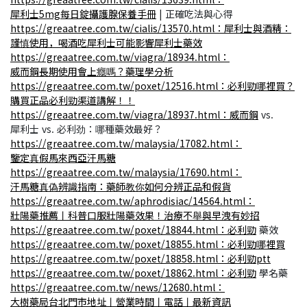
犀利士5mg每日錠攝護腺保養手冊
| 正確吃法與心得
https://greaatree.com.tw/cialis/13570.html：犀利士與酒精：
謹慎使用，喝酒吃犀利士可能影響犀利士藥效
https://greaatree.com.tw/viagra/18934.html：
威而鋼長期使用會上癮嗎？藥理學分析
https://greaatree.com.tw/poxet/12516.html：必利勁哪裡買？
購買正品必利勁渠道講解！！
https://greaatree.com.tw/viagra/18937.html：威而鋼
vs.
犀利士 vs. 必利劲：哪種藥效最好？
https://greaatree.com.tw/malaysia/17082.html：
鑒定真假馬來西亞汗馬糖
https://greaatree.com.tw/malaysia/17690.html：
汗馬糖真偽辨識指南：藥師教你如何分辨正品和假貨
https://greaatree.com.tw/aphrodisiac/14564.html：
壯陽藥推薦丨科普口服壯陽藥效果！治療不舉與早洩有妙招
https://greaatree.com.tw/poxet/18844.html：必利勁
藥效
https://greaatree.com.tw/poxet/18855.html：必利勁哪裡買
https://greaatree.com.tw/poxet/18858.html：必利勁ptt
https://greaatree.com.tw/poxet/18862.html：必利勁
學名藥
https://greaatree.com.tw/news/12680.html：
大樹藥局台北門市地址丨營業時間丨電話丨最新資訊