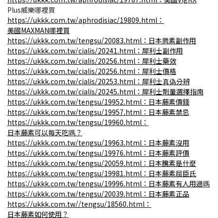
Plus威樂哪裡買
https://ukkk.com.tw/aphrodisiac/19809.html：
美國MAXMAN哪裡買
https://ukkk.com.tw/tengsu/20083.html：日本腾素副作用
https://ukkk.com.tw/cialis/20241.html：犀利士副作用
https://ukkk.com.tw/cialis/20256.html：犀利士藥效
https://ukkk.com.tw/cialis/20256.html：犀利士價格
https://ukkk.com.tw/cialis/20253.html：犀利士真偽分辨
https://ukkk.com.tw/cialis/20245.html：犀利士劑量選擇指南
https://ukkk.com.tw/tengsu/19952.html：日本藤素價錢
https://ukkk.com.tw/tengsu/19957.html：日本藤素禁忌
https://ukkk.com.tw/tengsu/19960.html：
日本藤素可以每天吃嗎？
https://ukkk.com.tw/tengsu/19963.html：日本藤素沒用
https://ukkk.com.tw/tengsu/19976.html：日本藤素評價
https://ukkk.com.tw/tengsu/20059.html：日本騰素是什麼
https://ukkk.com.tw/tengsu/19981.html：日本藤素屈臣氏
https://ukkk.com.tw/tengsu/19996.html：日本藤素有人用過嗎
https://ukkk.com.tw/tengsu/20039.html：日本藤素正品
https://ukkk.com.tw//tengsu/18560.html：
日本藤素如何使用？