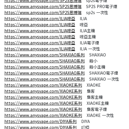
https://www.anysvape.com/SP2S思博瑞
sp2s電子煙
https://www.anysvape.com/SP2S思博瑞
SP2S PRO電子煙
https://www.anysvape.com/SP2S思博瑞
sp2s 一次性
https://www.anysvape.com/ILIA哩亞
ILIA
https://www.anysvape.com/ILIA哩亞
哩亞
https://www.anysvape.com/ILIA哩亞
ILIA主機
https://www.anysvape.com/ILIA哩亞
哩亞主機
https://www.anysvape.com/ILIA哩亞
ILIA電子煙
https://www.anysvape.com/ILIA哩亞
ILIA 一次性
https://www.anysvape.com/SHAXIAO系列
SHAXIAO
https://www.anysvape.com/SHAXIAO系列
殺小
https://www.anysvape.com/SHAXIAO系列
殺小主機
https://www.anysvape.com/SHAXIAO系列
SHAXIAO電子煙
https://www.anysvape.com/SHAXIAO系列
SHAXIAO 一次性
https://www.anysvape.com/XIAOKE系列
XIAOKE
https://www.anysvape.com/XIAOKE系列
梟客
https://www.anysvape.com/XIAOKE系列
梟客主機
https://www.anysvape.com/XIAOKE系列
XIAOKE主機
https://www.anysvape.com/XIAOKE系列
梟客電子煙
https://www.anysvape.com/XIAOKE系列
XIAOKE 一次性
https://www.anysvape.com/DIYA系列
DIYA
https://www.anysvape.com/DIYA系列
叮啞