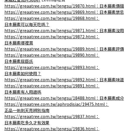
https://greaatree.com.tw/tengsu/19870.html：日本藤素價錢
https://greaatree.com.tw/tengsu/19869.html：日本藤素禁忌
https://greaatree.com.tw/tengsu/19868.html：
日本藤素可以每天吃嗎？
https://greaatree.com.tw/tengsu/19871.html：日本藤素沒用
https://greaatree.com.tw/tengsu/19872.html：
日本藤素哪裡買
https://greaatree.com.tw/tengsu/19889.html：日本藤素評價
https://greaatree.com.tw/tengsu/19890.html：
日本藤素屈臣氏
https://greaatree.com.tw/tengsu/19893.html：
日本藤素如何使用？
https://greaatree.com.tw/tengsu/19892.html：日本藤素味道
https://greaatree.com.tw/tengsu/19891.html：
日本藤素有人用過嗎
https://greaatree.com.tw/tengsu/18488.html：日本藤素成分
https://greaatree.com.tw/aphrodisiac/19475.html：
正品一炮到天亮辨別指南
https://greaatree.com.tw/tengsu/19837.html：
日本藤素吃多久才有效果
https://greaatree.com.tw/tengsu/19836.html：