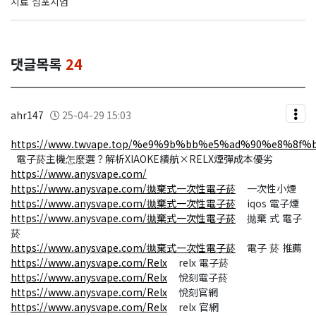
치료 심포지엄
댓글목록
24
ahr147
25-04-29 15:03
https://www.twvape.top/%e9%9b%bb%e5%ad%90%e8%
電子菸主機怎麼選？解析XIAOKE續航×RELX煙彈成本優劣
https://www.anysvape.com/
https://www.anysvape.com/拋棄式一次性電子菸
一次性小煙
https://www.anysvape.com/拋棄式一次性電子菸
iqos 電子煙​
https://www.anysvape.com/拋棄式一次性電子菸
拋棄 式 電子
菸​
https://www.anysvape.com/拋棄式一次性電子菸
電子 菸 推薦
https://www.anysvape.com/Relx
relx 電子菸
https://www.anysvape.com/Relx
悅刻電子菸
https://www.anysvape.com/Relx
悅刻官網
https://www.anysvape.com/Relx
relx 官網