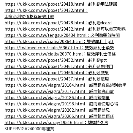
https://ukkk.com.tw/poxet/20418.html：必利勁用法建議
https://ukkk.com.tw/poxet/20422.html：
印度必利勁價格與療效比較
https://ukkk.com.tw/poxet/20428.html：必利勁dcard
https://ukkk.com.tw/poxet/20432.html：必利劲可以每天吃嗎
https://ukkk.com.tw/tengsu/20434.html：必利勁藥效時間
https://ukkk.com.tw/cialis/20364.html：雙效犀利士ptt
https://twllmed.com/cialis/6367.html：雙效犀利士藥效
https://ukkk.com.tw/cialis/20370.html：雙效犀利士價格
https://ukkk.com.tw/poxet/20452.html：必利勁ptt
https://ukkk.com.tw/poxet/20461.html：必利劲副作用
https://ukkk.com.tw/poxet/20466.html：必利劲效果
https://ukkk.com.tw/poxet/20437.html：必利劲沒用
https://ukkk.com.tw/viagra/20164.html：威而鋼真偽辨別教學
https://ukkk.com.tw/viagra/20177.html：威而鋼高山症
https://ukkk.com.tw/viagra/20186.html：威而鋼劑量
https://ukkk.com.tw/viagra/20198.html：威而鋼使用心得
https://ukkk.com.tw/viagra/20202.html：威而鋼禁忌
https://ukkk.com.tw/viagra/20206.html：威而鋼屈臣氏
https://ukkk.com.tw/spray/19516.html：雄鷹持久液
SUPERVIGA240000哪裡買