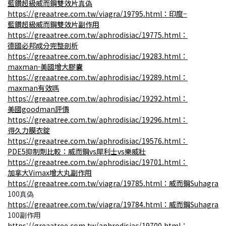
藍鑽超級威而鋼雙效片真偽
https://greaatree.com.tw/viagra/19795.html：印度–
藍鑽超級威而鋼雙效片副作用
https://greaatree.com.tw/aphrodisiac/19775.html：
德國必邦成分完整剖析
https://greaatree.com.tw/aphrodisiac/19283.html：
maxman-美國增大膠囊
https://greaatree.com.tw/aphrodisiac/19289.html：
maxman有效嗎
https://greaatree.com.tw/aphrodisiac/19292.html：
美國goodman評價
https://greaatree.com.tw/aphrodisiac/19296.html：
得久力膜衣錠
https://greaatree.com.tw/aphrodisiac/19576.html：
PDE5抑制劑比較：威而鋼vs犀利士vs樂威壯
https://greaatree.com.tw/aphrodisiac/19701.html：
加拿大Vimax增大丸副作用
https://greaatree.com.tw/viagra/19785.html：威而鋼Suhagra
100真偽
https://greaatree.com.tw/viagra/19784.html：威而鋼Suhagra
100副作用
https://greaatree.com.tw/aphrodisiac/19700.html：