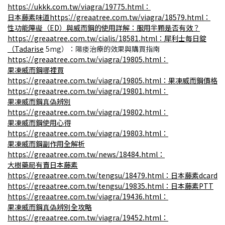
https://ukkk.com.tw/viagra/19775.html：
日本藤素味道https://greaatree.com.tw/viagra/18579.html：
性功能障礙（ED）與威而鋼的使用詳解：服用半顆是否有效？
https://greaatree.com.tw/cialis/18581.html：犀利士每日錠
（Tadarise
5mg）：陽痿治療的效果與購買指南
https://greaatree.com.tw/viagra/19805.html：
果凍威而鋼哪裡買
https://greaatree.com.tw/viagra/19805.html：果凍威而鋼價格
https://greaatree.com.tw/viagra/19801.html：
果凍威而鋼真偽辨別
https://greaatree.com.tw/viagra/19802.html：
果凍威而鋼使用心得
https://greaatree.com.tw/viagra/19803.html：
果凍威而鋼副作用全解析
https://greaatree.com.tw/news/18484.html：
大樹藥局有賣日本藤素
https://greaatree.com.tw/tengsu/18479.html：日本藤素dcard
https://greaatree.com.tw/tengsu/19835.html：日本藤素PTT
https://greaatree.com.tw/viagra/19436.html：
果凍威而鋼真偽辨別全攻略
https://greaatree.com.tw/viagra/19452.html：