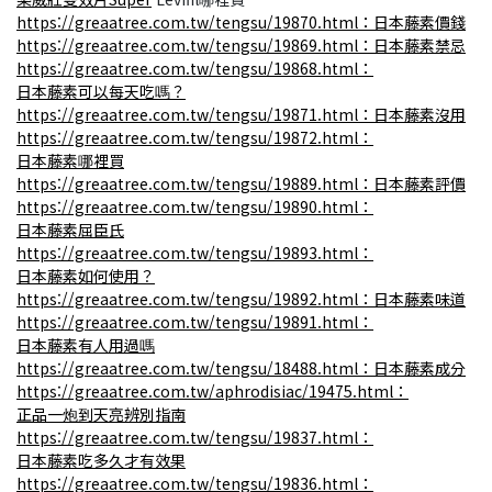
https://greaatree.com.tw/tengsu/19870.html：日本藤素價錢
https://greaatree.com.tw/tengsu/19869.html：日本藤素禁忌
https://greaatree.com.tw/tengsu/19868.html：
日本藤素可以每天吃嗎？
https://greaatree.com.tw/tengsu/19871.html：日本藤素沒用
https://greaatree.com.tw/tengsu/19872.html：
日本藤素哪裡買
https://greaatree.com.tw/tengsu/19889.html：日本藤素評價
https://greaatree.com.tw/tengsu/19890.html：
日本藤素屈臣氏
https://greaatree.com.tw/tengsu/19893.html：
日本藤素如何使用？
https://greaatree.com.tw/tengsu/19892.html：日本藤素味道
https://greaatree.com.tw/tengsu/19891.html：
日本藤素有人用過嗎
https://greaatree.com.tw/tengsu/18488.html：日本藤素成分
https://greaatree.com.tw/aphrodisiac/19475.html：
正品一炮到天亮辨別指南
https://greaatree.com.tw/tengsu/19837.html：
日本藤素吃多久才有效果
https://greaatree.com.tw/tengsu/19836.html：