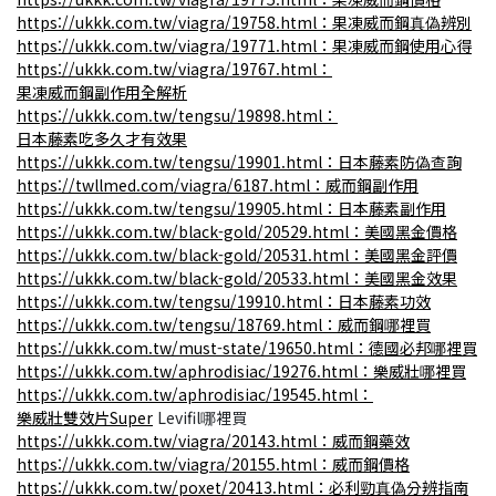
https://ukkk.com.tw/viagra/19758.html：果凍威而鋼真偽辨別
https://ukkk.com.tw/viagra/19771.html：果凍威而鋼使用心得
https://ukkk.com.tw/viagra/19767.html：
果凍威而鋼副作用全解析
https://ukkk.com.tw/tengsu/19898.html：
日本藤素吃多久才有效果
https://ukkk.com.tw/tengsu/19901.html：日本藤素防偽查詢
https://twllmed.com/viagra/6187.html：威而鋼副作用
https://ukkk.com.tw/tengsu/19905.html：日本藤素副作用
https://ukkk.com.tw/black-gold/20529.html：美國黑金價格
https://ukkk.com.tw/black-gold/20531.html：美國黑金評價
https://ukkk.com.tw/black-gold/20533.html：美國黑金效果
https://ukkk.com.tw/tengsu/19910.html：日本藤素功效
https://ukkk.com.tw/tengsu/18769.html：威而鋼哪裡買
https://ukkk.com.tw/must-state/19650.html：德國必邦哪裡買
https://ukkk.com.tw/aphrodisiac/19276.html：樂威壯哪裡買
https://ukkk.com.tw/aphrodisiac/19545.html：
樂威壯雙效片Super
Levifil哪裡買
https://ukkk.com.tw/viagra/20143.html：威而鋼藥效
https://ukkk.com.tw/viagra/20155.html：威而鋼價格
https://ukkk.com.tw/poxet/20413.html：必利勁真偽分辨指南