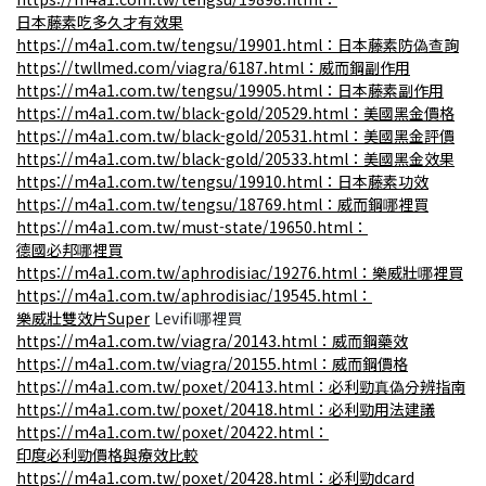
日本藤素吃多久才有效果
https://m4a1.com.tw/tengsu/19901.html：日本藤素防偽查詢
https://twllmed.com/viagra/6187.html：威而鋼副作用
https://m4a1.com.tw/tengsu/19905.html：日本藤素副作用
https://m4a1.com.tw/black-gold/20529.html：美國黑金價格
https://m4a1.com.tw/black-gold/20531.html：美國黑金評價
https://m4a1.com.tw/black-gold/20533.html：美國黑金效果
https://m4a1.com.tw/tengsu/19910.html：日本藤素功效
https://m4a1.com.tw/tengsu/18769.html：威而鋼哪裡買
https://m4a1.com.tw/must-state/19650.html：
德國必邦哪裡買
https://m4a1.com.tw/aphrodisiac/19276.html：樂威壯哪裡買
https://m4a1.com.tw/aphrodisiac/19545.html：
樂威壯雙效片Super
Levifil哪裡買
https://m4a1.com.tw/viagra/20143.html：威而鋼藥效
https://m4a1.com.tw/viagra/20155.html：威而鋼價格
https://m4a1.com.tw/poxet/20413.html：必利勁真偽分辨指南
https://m4a1.com.tw/poxet/20418.html：必利勁用法建議
https://m4a1.com.tw/poxet/20422.html：
印度必利勁價格與療效比較
https://m4a1.com.tw/poxet/20428.html：必利勁dcard